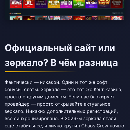
Официальный сайт или
зеркало? В чём разница
Фактически — никакой. Один и тот же софт,
бонусы, слоты. Зеркало — это тот же Кент казино,
просто с другим доменом. Если вас блокирует
провайдер — просто открывайте актуальное
зеркало. Никаких дополнительных регистраций,
всё синхронизировано. В 2026-м зеркала стали
ещё стабильнее, я лично крутил Chaos Crew ночью