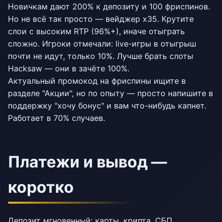
Новичкам дают 200% к депозиту и 100 фриспинов.
Но не всё так просто — вейджер х35. Крутите
слои с высоким RTP (96%+), иначе отыграть
сложно. Игроки отмечали: live-игры в отыгрыш
почти не идут, только 10%. Лучше брать слоты
Hacksaw — они в зачёте 100%.
Актуальный промокод на фриспины ищите в
разделе "Акции", но по опыту — просто напишите в
поддержку "хочу бонус" и вам что-нибудь капнет.
Работает в 70% случаев.
Платежи и вывод —
коротко
Депозит мгновенный: карты, крипта, СБП.