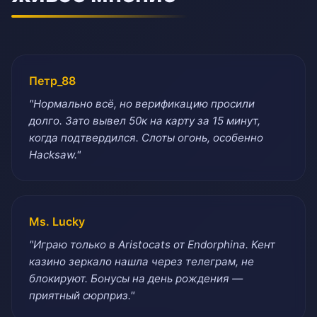
Петр_88
"Нормально всё, но верификацию просили
долго. Зато вывел 50к на карту за 15 минут,
когда подтвердился. Слоты огонь, особенно
Hacksaw."
Ms. Lucky
"Играю только в Aristocats от Endorphina. Кент
казино зеркало нашла через телеграм, не
блокируют. Бонусы на день рождения —
приятный сюрприз."