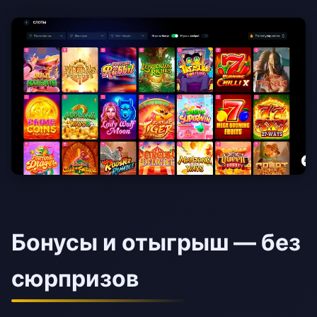
Бонусы и отыгрыш — без
сюрпризов