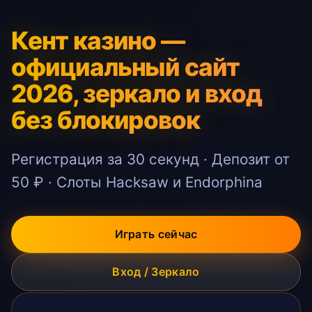
Кент казино —
официальный сайт
2026, зеркало и вход
без блокировок
Регистрация за 30 секунд · Депозит от
50 ₽ · Слоты Hacksaw и Endorphina
Играть сейчас
Вход / Зеркало